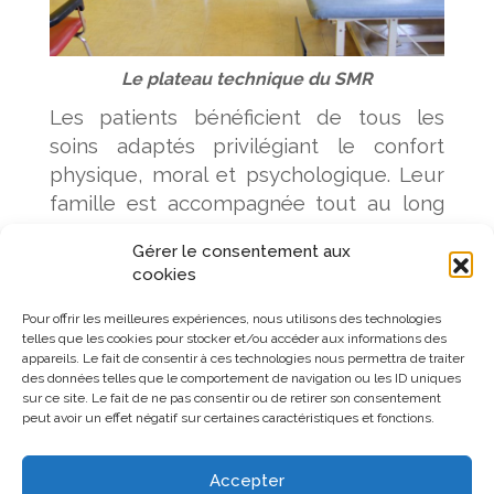
Le plateau technique du SMR
Les patients bénéficient de tous les
soins adaptés privilégiant le confort
physique, moral et psychologique. Leur
famille est accompagnée tout au long
de l’épreuve de leur proche. Une équipe
Gérer le consentement aux
pluridisciplinaire de médecins,
cookies
infirmières, aides-soignants(es),
psychologue, kinésithérapeutes,
Pour offrir les meilleures expériences, nous utilisons des technologies
telles que les cookies pour stocker et/ou accéder aux informations des
ergothérapeutes et assistante sociale
appareils. Le fait de consentir à ces technologies nous permettra de traiter
accompagnement tout au long du
des données telles que le comportement de navigation ou les ID uniques
sur ce site. Le fait de ne pas consentir ou de retirer son consentement
séjour en fonction des besoins.
peut avoir un effet négatif sur certaines caractéristiques et fonctions.
Le SMR de Pont-l’Evêque possède
également
trois lits identifiés en soins
Accepter